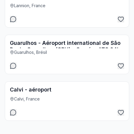
Calvi - aéroport
Lannion, France
Découvrez la beauté captivante de Calvi, une perle de la C
Aéroports
Guarulhos - Aéroport international de São
Paulo-Guarulhos (GRU) - Caméra ATC 24h
Guarulhos, Brésil
Aéroports
Calvi - aéroport
Calvi, France
Aéroports