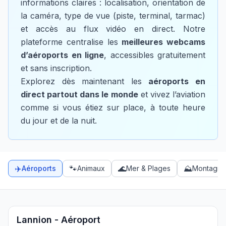
informations claires : localisation, orientation de
la caméra, type de vue (piste, terminal, tarmac)
et accès au flux vidéo en direct. Notre
plateforme centralise les
meilleures webcams
d’aéroports en ligne
, accessibles gratuitement
et sans inscription.
Explorez dès maintenant les
aéroports en
direct partout dans le monde
et vivez l’aviation
comme si vous étiez sur place, à toute heure
du jour et de la nuit.
3 webcams disponibles
✈️
🐾
🌊
⛰️
Aéroports
Animaux
Mer & Plages
Montagne
Liste des webcams de la catégorie
Aéroports
Lannion - Aéroport
Bienvenue à Lannion, une charmante ville située en Breta
Guarulhos - Aéroport international de São Paulo-Guarul
Plongez dans l’univers fascinant de l’aéroport internation
Lannion - Aéroport