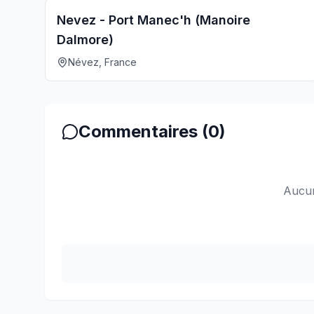
Nevez - Port Manec'h (Manoire
Dalmore)
Névez, France
Commentaires (
0
)
Aucun