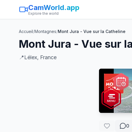
CamWorld.app
Explore the world
Accueil
/
Montagnes
/
Mont Jura - Vue sur la Catheline
Mont Jura - Vue sur l
📍
Lélex, France
0