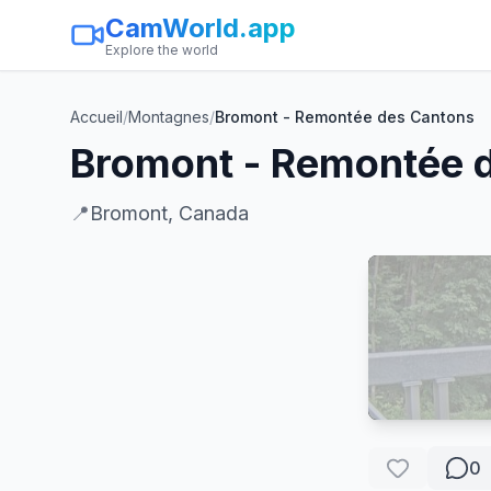
CamWorld.app
Explore the world
Accueil
/
Montagnes
/
Bromont - Remontée des Cantons
Bromont - Remontée 
📍
Bromont, Canada
0